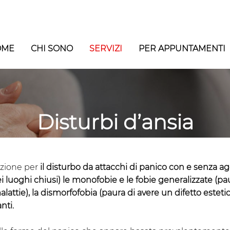
OME
CHI SONO
SERVIZI
PER APPUNTAMENTI
Disturbi d’ansia
ezione per
il disturbo da attacchi di panico con e senza ag
i luoghi chiusi) le monofobie e le fobie generalizzate (paur
lattie), la dismorfofobia (paura di avere un difetto estetico
nti.