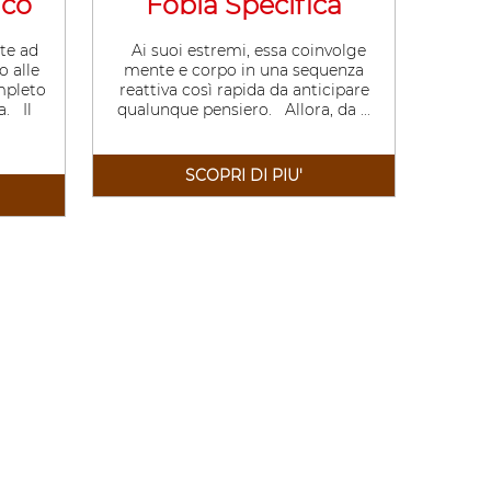
ico
Fobia Specifica
te ad
Ai suoi estremi, essa coinvolge
o alle
mente e corpo in una sequenza
ompleto
reattiva così rapida da anticipare
. Il
qualunque pensiero. Allora, da ...
SCOPRI DI PIU'