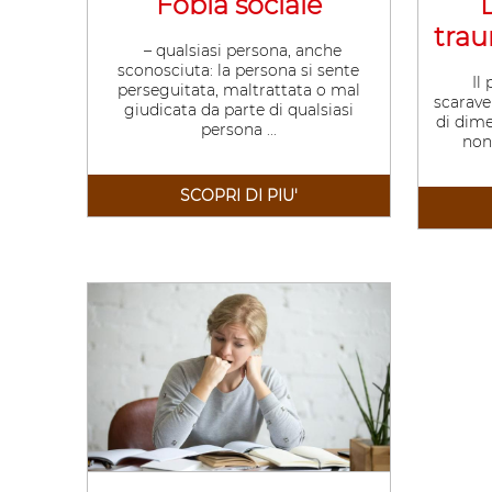
Fobia sociale
trau
– qualsiasi persona, anche
sconosciuta: la persona si sente
Il 
perseguitata, maltrattata o mal
scarave
giudicata da parte di qualsiasi
di dim
persona ...
non 
SCOPRI DI PIU'