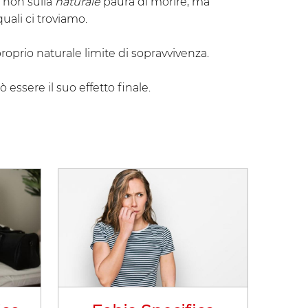
 non sulla
naturale
paura di morire, ma
quali ci troviamo.
proprio naturale limite di sopravvivenza.
essere il suo effetto finale.