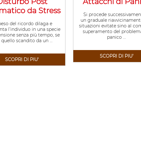
Disturbo Post
Attacchi di Pan
matico da Stress
Si procede successivamen
un graduale riavvicinament
peso del ricordo dilaga e
situazioni evitate sino al c
nta l’individuo in una specie
superamento del problema
ensione senza più tempo, se
panico ...
quello scandito da un ...
SCOPRI DI PIU'
SCOPRI DI PIU'