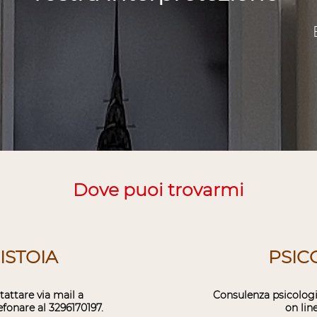
Dove puoi trovarmi
ISTOIA
PSIC
attare via mail a
Consulenza psicologi
fonare al 3296170197.
on line