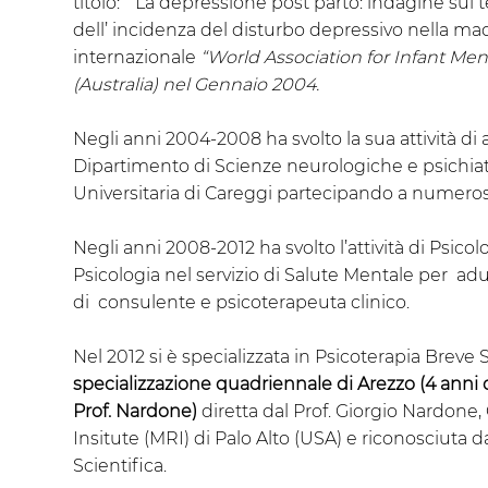
titolo: “ La depressione post parto: indagine sul t
dell’ incidenza del disturbo depressivo nella ma
internazionale
“World Association for Infant Me
(Australia) nel Gennaio 2004.
Negli anni 2004-2008 ha svolto la sua attività di 
Dipartimento di Scienze neurologiche e psichiat
Universitaria di Careggi partecipando a numerosi
Negli anni 2008-2012 ha svolto l’attività di Psic
Psicologia nel servizio di Salute Mentale per adult
di consulente e psicoterapeuta clinico.
Nel 2012 si è specializzata in Psicoterapia Breve 
specializzazione quadriennale di Arezzo (4 anni 
Prof. Nardone)
diretta dal Prof. Giorgio Nardone
Insitute (MRI) di Palo Alto (USA) e riconosciuta d
Scientifica.