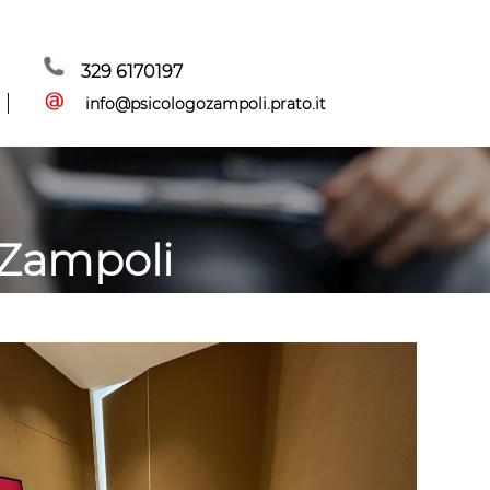
329 6170197
info@psicologozampoli.prato.it
 Zampoli