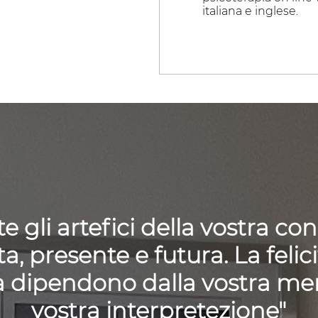
italiana e inglese.
ete gli artefici della vostra co
a, presente e futura. La felici
a dipendono dalla vostra men
vostra interpretezione"