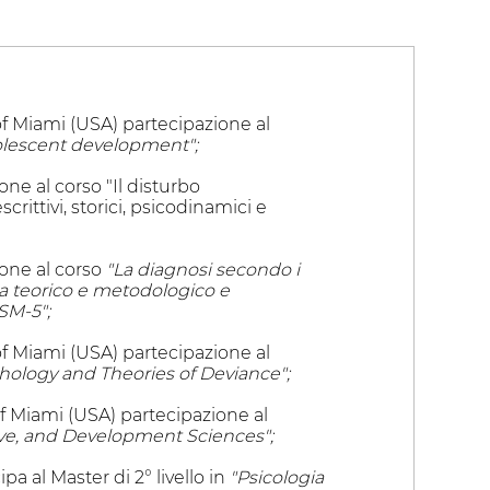
of Miami (USA) partecipazione al
olescent development";
ne al corso "Il disturbo
crittivi, storici, psicodinamici e
one al corso
"La diagnosi secondo i
rra teorico e metodologico e
SM-5";
of Miami (USA) partecipazione al
hology and Theories of Deviance";
of Miami (USA) partecipazione al
ive, and Development Sciences";
pa al Master di 2° livello in
"Psicologia