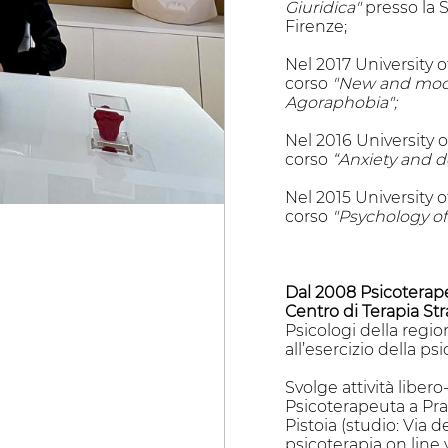
Giuridica"
presso la 
Firenze;
Nel 2017 University 
corso
"New and mode
Agoraphobia
";
Nel 2016 University 
corso
“Anxiety and d
Nel 2015 University 
corso
"Psychology o
Dal 2008 Psicoterapeu
Centro di Terapia Str
Psicologi della regio
all’esercizio della psi
Svolge attività liber
Psicoterapeuta a Prato
Pistoia (studio: Via 
psicoterapia on line v