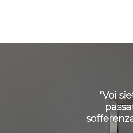
"Voi si
passat
sofferenz