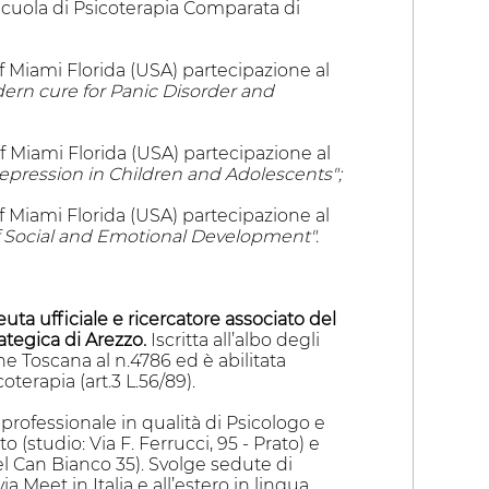
Scuola di Psicoterapia Comparata di
of Miami Florida (USA) partecipazione al
rn cure for Panic Disorder and
of Miami Florida (USA) partecipazione al
epression in Children and Adolescents";
of Miami Florida (USA) partecipazione al
f Social and Emotional Development".
ta ufficiale e ricercatore associato del
ategica di Arezzo.
Iscritta all’albo degli
ne Toscana al n.4786 ed è abilitata
coterapia (art.3 L.56/89).
o-professionale in qualità di Psicologo e
 (studio: Via F. Ferrucci, 95 - Prato) e
del Can Bianco 35). Svolge sedute di
ia Meet in Italia e all’estero in lingua