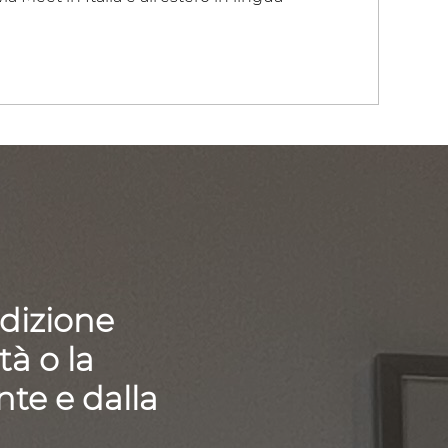
ndizione
tà o la
te e dalla