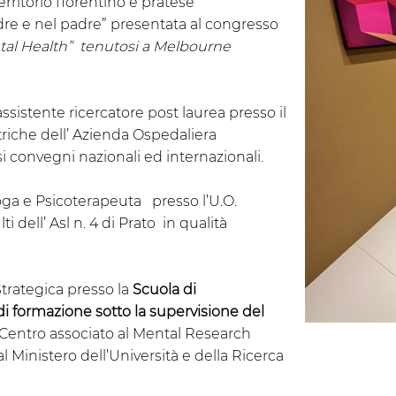
erritorio fiorentino e pratese
dre e nel padre” presentata al congresso
ntal Health” tenutosi a Melbourne
assistente ricercatore post laurea presso il
riche dell’ Azienda Ospedaliera
 convegni nazionali ed internazionali.
ologa e Psicoterapeuta presso l’U.O.
i dell’ Asl n. 4 di Prato in qualità
Strategica presso la
Scuola
di
di formazione sotto la supervisione del
, Centro associato al Mental Research
al Ministero dell’Università e della Ricerca